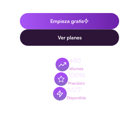
ingresos desde el primer día.
Empieza gratis
Ver planes
+50
Idiomas
100%
Precisión
24/7
Disponible