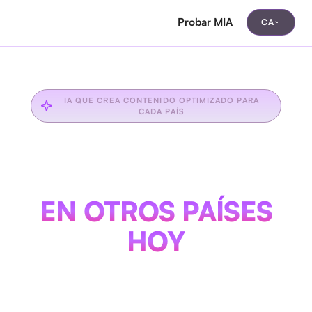
Probar MIA
CA
IA QUE CREA CONTENIDO OPTIMIZADO PARA
CADA PAÍS
EMPIEZA A
VENDER
EN OTROS PAÍSES
HOY
Crea contenido adaptado a cada mercado que
atrae tráfico, convierte usuarios y genera