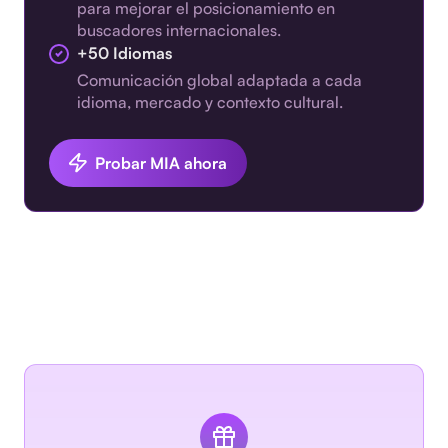
para mejorar el posicionamiento en
buscadores internacionales.
+50 Idiomas
Comunicación global adaptada a cada
idioma, mercado y contexto cultural.
Probar MIA ahora